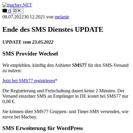
Zum
Inhalt
0
Menü
springen
08.07.2022
30.12.2021
von
melanie
Ende des SMS Dienstes UPDATE
UPDATE vom 23.05.2022
SMS Provider Wechsel
Wir empfehlen, künftig den Anbieter
SMS77
für den SMS-Versand
zu nutzen:
Jetzt bei SMS77 registrieren
*
Die Registrierung und Freischaltung dauert keine 2 Minuten. Der
Versand einzelner SMS an Empfänger in DE kostet bei SMS77 nur
0,08 €.
Sie können über SMS77 Gruppen- und Timer-SMS versenden, wie
zuvor bei Macbay.
SMS Erweiterung für WordPress