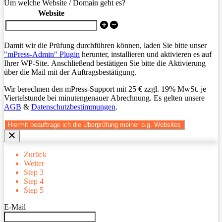
Um welche Website / Domain geht es?
Website
Damit wir die Prüfung durchführen können, laden Sie bitte unser
"mPress-Admin" Plugin
herunter, installieren und aktivieren es auf
Ihrer WP-Site. Anschließend bestätigen Sie bitte die Aktivierung
über die Mail mit der Auftragsbestätigung.
Wir berechnen den mPress-Support mit 25 € zzgl. 19% MwSt. je
Viertelstunde bei minutengenauer Abrechnung. Es gelten unsere
AGB
&
Datenschutzbestimmungen
.
Hiermit beauftrage ich die Überprüfung meiner o.g. Websites
Zurück
Weiter
Step 3
Step 4
Step 5
E-Mail