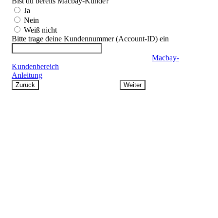
Bist du bereits Macbay-Kunde?
Ja
Nein
Weiß nicht
Bitte trage deine Kundennummer (Account-ID) ein
Du findest deine Account-ID in deinem alten
Macbay-
Kundenbereich
unter Account > Benutzerverwaltung (siehe
Anleitung
)
Zurück
Weiter