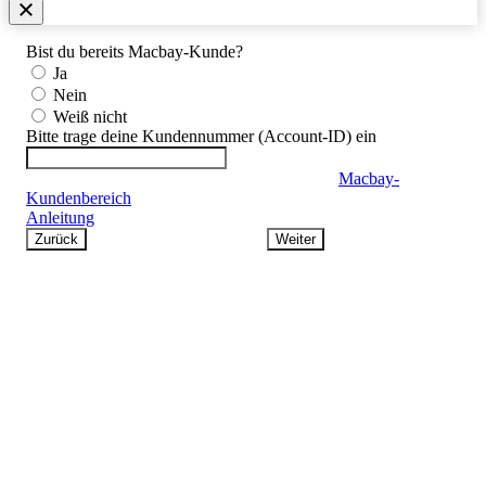
Bist du bereits Macbay-Kunde?
Ja
Nein
Weiß nicht
Bitte trage deine Kundennummer (Account-ID) ein
Du findest deine Account-ID in deinem alten
Macbay-
Kundenbereich
unter Account > Benutzerverwaltung (siehe
Anleitung
)
Zurück
Weiter