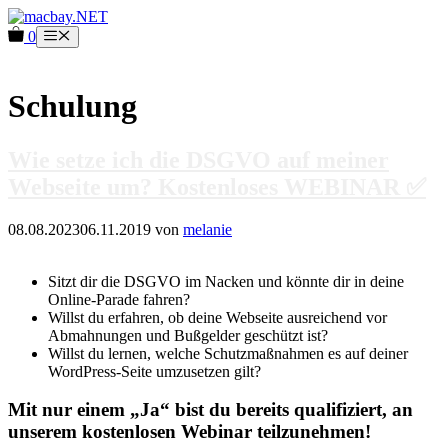
Zum
Inhalt
0
Menü
springen
Schulung
Wie setze ich die DSGVO auf meiner
Webseite um? Kostenloses WEBINAR ✅
08.08.2023
06.11.2019
von
melanie
Sitzt dir die DSGVO im Nacken und könnte dir in deine
Online-Parade fahren?
Willst du erfahren, ob deine Webseite ausreichend vor
Abmahnungen und Bußgelder geschützt ist?
Willst du lernen, welche Schutzmaßnahmen es auf deiner
WordPress-Seite umzusetzen gilt?
Mit nur einem „Ja“ bist du bereits qualifiziert, an
unserem kostenlosen Webinar teilzunehmen!