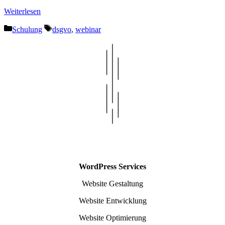
Weiterlesen
Kategorien
Schlagwörter
Schulung
dsgvo
,
webinar
WordPress Services
Website Gestaltung
Website Entwicklung
Website Optimierung