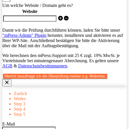
Um welche Website / Domain geht es?
Website
Damit wir die Prüfung durchführen können, laden Sie bitte unser
"mPress-Admin" Plugin
herunter, installieren und aktivieren es auf
Ihrer WP-Site. Anschließend bestätigen Sie bitte die Aktivierung
über die Mail mit der Auftragsbestätigung.
Wir berechnen den mPress-Support mit 25 € zzgl. 19% MwSt. je
Viertelstunde bei minutengenauer Abrechnung. Es gelten unsere
AGB
&
Datenschutzbestimmungen
.
Hiermit beauftrage ich die Überprüfung meiner o.g. Websites
Zurück
Weiter
Step 3
Step 4
Step 5
E-Mail