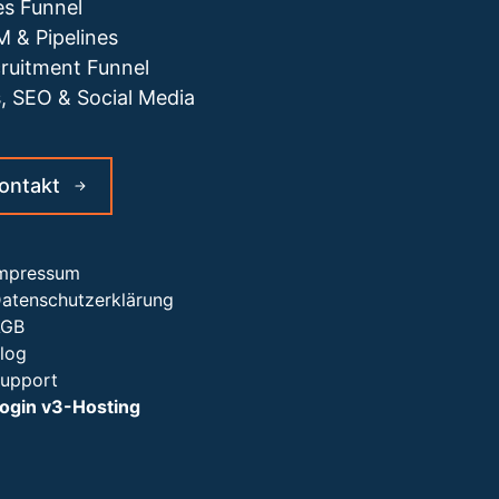
es Funnel
 & Pipelines
ruitment Funnel
, SEO & Social Media
ontakt
mpressum
atenschutzerklärung
AGB
log
upport
ogin v3-Hosting