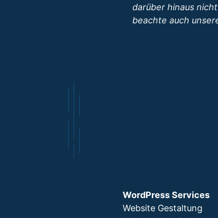
darüber hinaus nicht
beachte auch unse
A
l
t
e
r
n
a
t
i
WordPress Services
v
Website Gestaltung