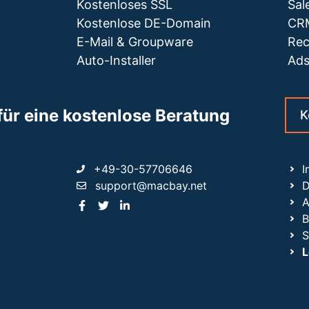
Kostenloses SSL
Sal
Kostenlose DE-Domain
CRM
E-Mail & Groupware
Rec
Auto-Installer
Ads
für eine kostenlose Beratung
K
+49-30-57706646
I
support@macbay.net
D
B
S
L