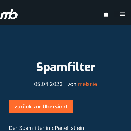
Zum
Inhalt
M
springen
Spamfilter
05.04.2023
| von
melanie
zurück zur Übersicht
Der Spamfilter in cPanel ist ein