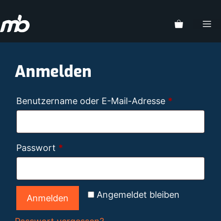
Zum
Inhalt
M
springen
Anmelden
Erforderlic
Benutzername oder E-Mail-Adresse
*
Erforderlich
Passwort
*
Angemeldet bleiben
Anmelden